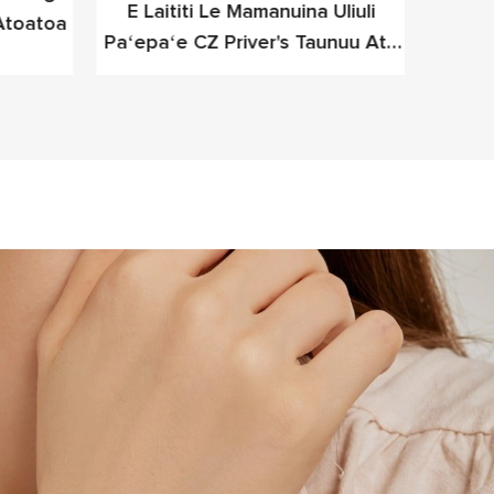
E Laititi Le Mamanuina Uliuli
Met
Atoatoa
Paʻepaʻe CZ Priver's Taunuu Atu
M
Mo Foion-Luma Polofesa