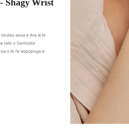
 - Shagy Wrist
teuteu asoa e iloa ai le
le tele o Gemtolor
atoa o le faʻaopopoga e