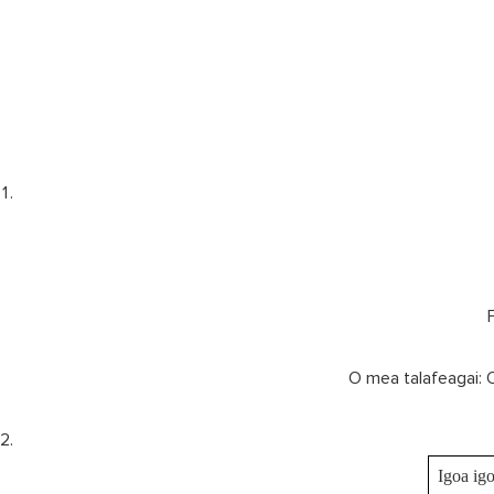
O mea talafeagai: O 
Igoa ig