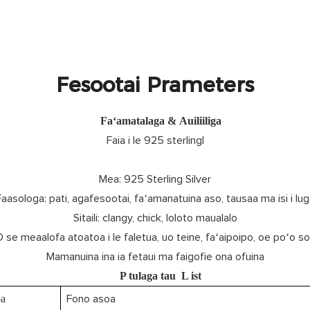
Fesootai Prameters
Faʻamatalaga & Auiliiliga
Faia i le 925 sterlingl
Mea: 925 Sterling Silver
Faasologa: pati, agafesootai, faʻamanatuina aso, tausaa ma isi i lug
Sitaili: clangy, chick, loloto maualalo
se meaalofa atoatoa i le faletua, uo teine, faʻaipoipo, oe poʻo soʻo
Mamanuina ina ia fetaui ma faigofie ona ofuina
P
tulaga tau
L
ist
oa
Fono asoa