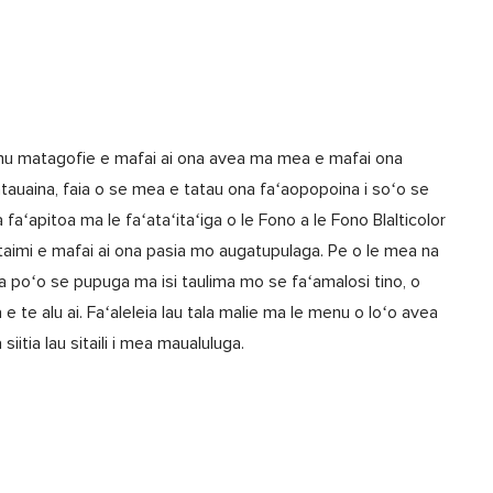
i lanu matagofie e mafai ai ona avea ma mea e mafai ona
ʻatauaina, faia o se mea e tatau ona faʻaopopoina i soʻo se
faʻapitoa ma le faʻataʻitaʻiga o le Fono a le Fono Blalticolor
 taimi e mafai ai ona pasia mo augatupulaga. Pe o le mea na
ga poʻo se pupuga ma isi taulima mo se faʻamalosi tino, o
a e te alu ai. Faʻaleleia lau tala malie ma le menu o loʻo avea
siitia lau sitaili i mea maualuluga.