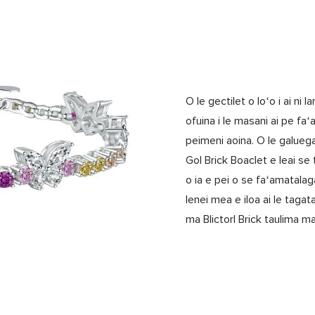
O le gectilet o loʻo i ai n
ofuina i le masani ai pe fa
peimeni aoina. O le galuega 
Gol Brick Boaclet e leai se
o ia e pei o se faʻamatala
lenei mea e iloa ai le tagat
ma Blictorl Brick taulima ma 