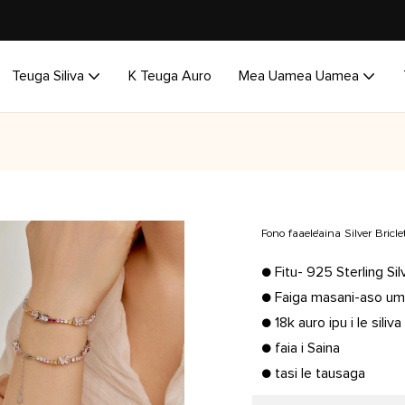
Teuga Siliva
K Teuga Auro
Mea Uamea Uamea
Fono faaeleʻaina Silver Bric
● Fitu- 925 Sterling Sil
● Faiga masani-aso um
● 18k auro ipu i le siliva
● faia i Saina
● tasi le tausaga