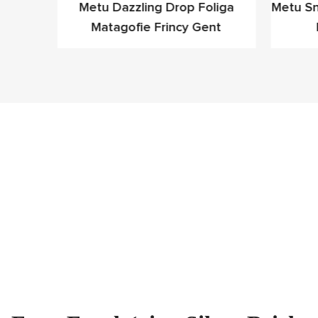
liuli
Metu Dazzling Drop Foliga
Metu Sno
nuu Atu
Matagofie Frincy Gent
esa