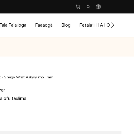
Tala Fa'ailoga
Faaaogā
Blog
Fetalaʻi I I A I O It
let - Shagy Wrist Askyry mo Train
ver
a ofu taulima