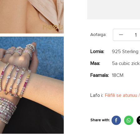
Aofaiga:
Lomia:
925 Sterling 
Maa:
5a cubic zick
Faamala:
18CM
Lafo i:
Filifili se atunuu /
Share with: