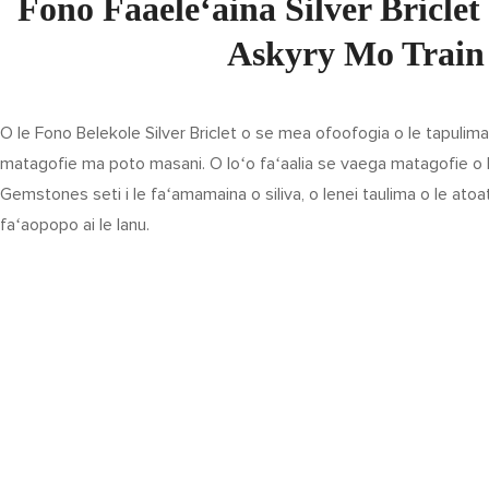
Fono Faaeleʻaina Silver Briclet
Askyry Mo Train
O le Fono Belekole Silver Briclet o se mea ofoofogia o le tapulima 
matagofie ma poto masani. O loʻo faʻaalia se vaega matagofie o 
Gemstones seti i le faʻamamaina o siliva, o lenei taulima o le ato
faʻaopopo ai le lanu.