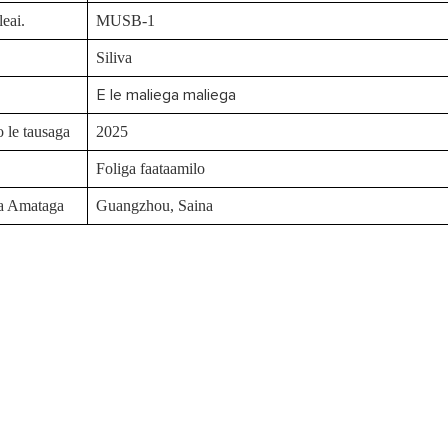
eai.
MUSB-1
Siliva
E le maliega maliega
o le tausaga
2025
Foliga faataamilo
a Amataga
Guangzhou, Saina