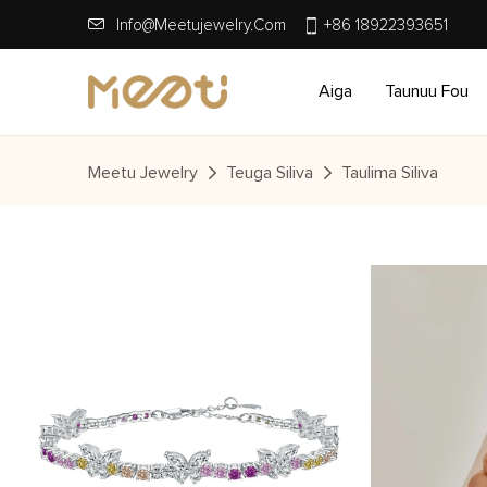
Info@meetujewelry.com
+86 18922393651
Aiga
Taunuu Fou
Meetu Jewelry
Teuga Siliva
Taulima Siliva