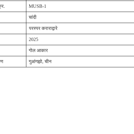
्र.
MUSB-1
चांदी
परस्पर कराराद्वारे
2025
गोल आकार
ाण
गुआंगझो, चीन