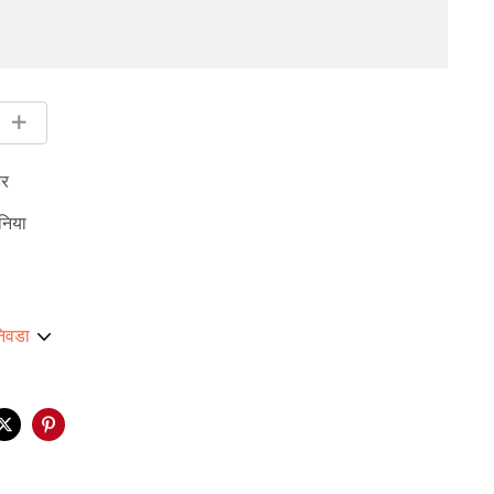
हर
निया
निवडा