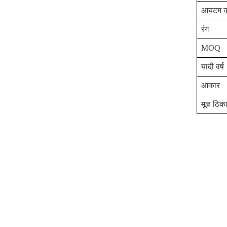
आयटम क
रंग
MOQ
यादी वर्ष
आकार
मूळ ठिक