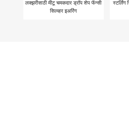
 कमीतकमी
लक्झरीसाठी मीटू चमकदार ड्रॉप शेप फॅन्सी
स्टर्लिंग
सिल्व्हर
सिल्व्हर इअरिंग