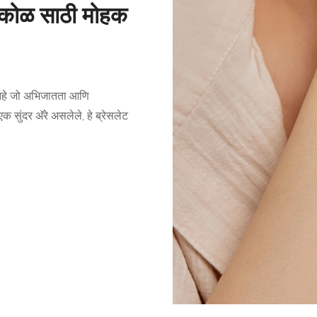
िरकोळ साठी मोहक
ा आहे जो अभिजातता आणि
एक सुंदर अ‍ॅरे असलेले, हे ब्रेसलेट