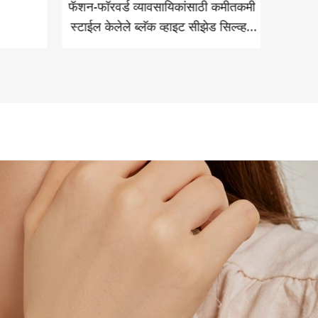
फॅशन-फॉरवर्ड व्यावसायिकांसाठी कमीतकमी
लक्झरीस
स्टाईल केलेले ब्लॅक व्हाइट सीझेड सिल्व्हर
इयररिंग्ज