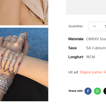
Quantitas:
Materiala:
CMXXV Ster
Saxa:
5A Cubitum 
Longiturt:
18CM
Uit ad:
Eligere patria /
Share with: