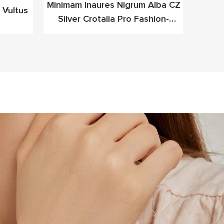
Minimam Inaures Nigrum Alba CZ
Meet
 Vultus
Silver Crotalia Pro Fashion-
Umbra 
Deinceps Professionals