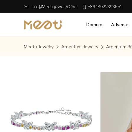
Info@meetujewelry.com
+86 18922393651
Domum
Advenæ
Meetu Jewelry
Argentum Jewelry
Argentum Br