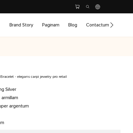
Brand Story
Paginam
Blog
Contactum Nom
acelet - elegans carpi jewelry pro retail
g Silver
 armillam
uper argentum
um