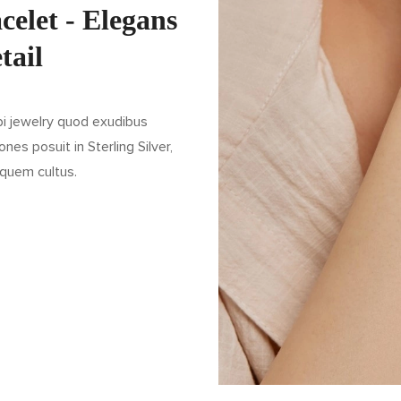
elet - Elegans
tail
pi jewelry quod exudibus
nes posuit in Sterling Silver,
iquem cultus.