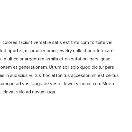
r colores faciunt versatile satis est trita cum fortuita vel
llud oportet, ut praeter omni jewelry collectione. Intricate
etu multicolor argentum armilla et disputationi pars, quae
ionem et generationem. Utrum soli solo quod dicitur pars
illas in audacius vultus, hoc attonitus accessorium est certus
icumque ad vos. Upgrade vestri Jewelry ludum cum Meetu
et elevat stilo ad novum iuga.