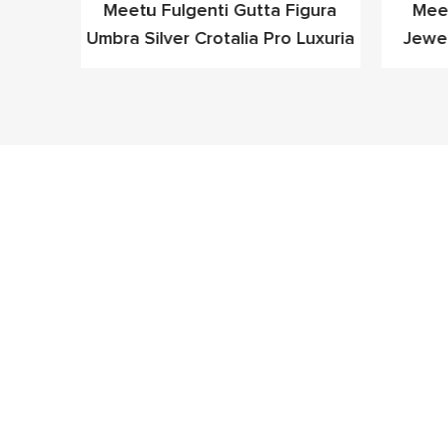
lba CZ
Meetu Fulgenti Gutta Figura
Mee
ion-
Umbra Silver Crotalia Pro Luxuria
Jewel
ls