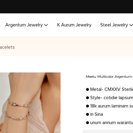
Argentum Jewelry
K Aurum Jewelry
Steel Jewelry
acelets
Meetu Multicolor Argentum Br
● Metal- CMXXV Sterlin
● Style- cotidie lapsum
● 18k aurum laminam s
● in Sina
● unum annum warant