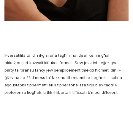
Il-versatilità ta 'din il-ġiżirana tagħmilha ideali kemm għal
okkażjonijiet każwali kif ukoll formali. Sew jekk int sejjer għal
party ta 'pranzu fancy jew sempliċement tmexxi ħidmiet, din il-
ġiżirana se żżid mess ta' faxxinu lill-ensemble tiegħek. Il-katina
aġġustabbli tippermettilek li tippersonalizza t-tul biex taqdi l-
preferenza tiegħek, u ttik il-libertà li tiffissah b'modi differenti.