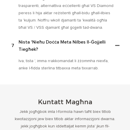
trasparenti, alternattiva eċċellenti għal VS Diamond
peress li hija aktar reżistenti għall-bidu għall-ilbies
ta 'kuljum. Noffru wkoll djamanti ta 'kwalità ogħla
bħal VS / VSS djamant għal ġojjelli tad-dwana.
Nista 'nieħu Doċċa Meta Nilbes Il-Ġojjelli
7
Tiegħek?
Iva, tista ', imma rrakkomandat li żżommha niexfa,
anke l-fidda sterlina titbaxxa meta tixxarrab.
Kuntatt Magħna
Jekk jogħġbok imla l-formola hawn taħt biex titlob
kwotazzjoni jew biex titlob aktar informazzjoni dwarna.
jekk jogħġbok kun iddettaljat kemm jista' jkun fil-