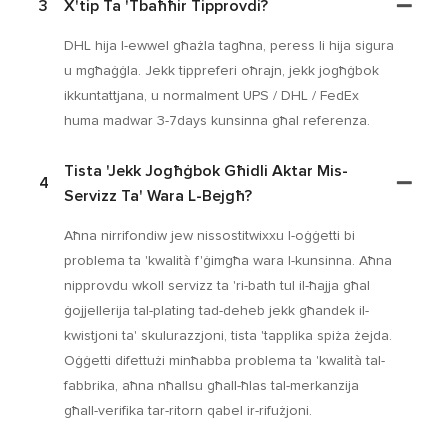
3
X'tip Ta 'tbaħħir Tipprovdi?
DHL hija l-ewwel għażla tagħna, peress li hija sigura
u mgħaġġla. Jekk tippreferi oħrajn, jekk jogħġbok
ikkuntattjana, u normalment UPS / DHL / FedEx
huma madwar 3-7days kunsinna għal referenza.
Tista 'jekk Jogħġbok Għidli Aktar Mis-
4
Servizz Ta' Wara L-Bejgħ?
Aħna nirrifondiw jew nissostitwixxu l-oġġetti bi
problema ta 'kwalità f'ġimgħa wara l-kunsinna. Aħna
nipprovdu wkoll servizz ta 'ri-bath tul il-ħajja għal
ġojjellerija tal-plating tad-deheb jekk għandek il-
kwistjoni ta' skulurazzjoni, tista 'tapplika spiża żejda.
Oġġetti difettużi minħabba problema ta 'kwalità tal-
fabbrika, aħna nħallsu għall-ħlas tal-merkanzija
għall-verifika tar-ritorn qabel ir-rifużjoni.