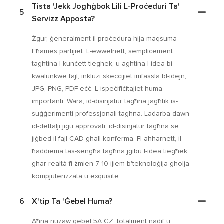
Tista 'jekk Jogħġbok Lili L-Proċeduri Ta'
5
Servizz Apposta?
Żgur, ġeneralment il-proċedura hija maqsuma
f'ħames partijiet. L-ewwelnett, sempliċement
tagħtina l-kunċett tiegħek, u agħtina l-idea bi
kwalunkwe fajl, inklużi skeċċijiet imfassla bl-idejn,
JPG, PNG, PDF eċċ. L-ispeċifiċitajiet huma
importanti. Wara, id-disinjatur tagħna jagħtik is-
suġġerimenti professjonali tagħna. Ladarba dawn
id-dettalji jiġu approvati, id-disinjatur tagħna se
jiġbed il-fajl CAD għall-konferma. Fl-aħħarnett, il-
ħaddiema tas-sengħa tagħna jġibu l-idea tiegħek
għar-realtà fi żmien 7-10 ijiem b'teknoloġija għolja
kompjuterizzata u exquisite.
6
X'tip Ta 'ġebel Huma?
Aħna nużaw ġebel 5A CZ, totalment nadif u