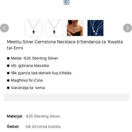
Meettu Silver Gemstone Necklace b'Sendanza ta 'Kwalità
tal-Ermi
● Metal- 925 Sterling Silver
● stil- ġiżirana klassika
● 18k pjanċa tad-deheb fuq il-fidda
● Magħmul fiċ-Ċina
● Garanzija ta 'sena
Materjal:
925 Sterling Silver
Ġebel:
5A Zirconia kubika