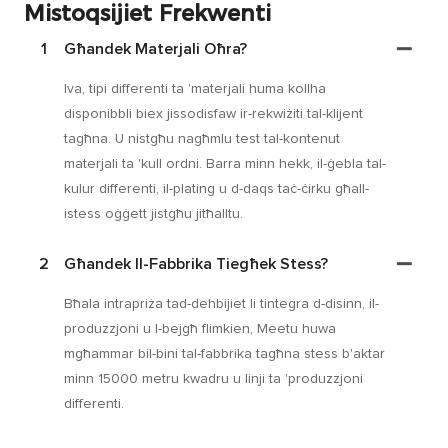
Mistoqsijiet Frekwenti
1
Għandek Materjali Oħra?
Iva, tipi differenti ta 'materjali huma kollha
disponibbli biex jissodisfaw ir-rekwiżiti tal-klijent
tagħna. U nistgħu nagħmlu test tal-kontenut
materjali ta 'kull ordni. Barra minn hekk, il-ġebla tal-
kulur differenti, il-plating u d-daqs taċ-ċirku għall-
istess oġġett jistgħu jitħalltu.
2
Għandek Il-Fabbrika Tiegħek Stess?
Bħala intrapriża tad-dehbijiet li tintegra d-disinn, il-
produzzjoni u l-bejgħ flimkien, Meetu huwa
mgħammar bil-bini tal-fabbrika tagħna stess b'aktar
minn 15000 metru kwadru u linji ta 'produzzjoni
differenti.