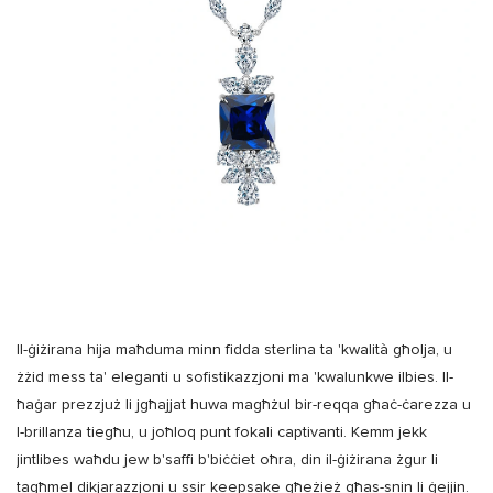
Il-ġiżirana hija maħduma minn fidda sterlina ta 'kwalità għolja, u
żżid mess ta' eleganti u sofistikazzjoni ma 'kwalunkwe ilbies. Il-
ħaġar prezzjuż li jgħajjat ​​huwa magħżul bir-reqqa għaċ-ċarezza u
l-brillanza tiegħu, u joħloq punt fokali captivanti. Kemm jekk
jintlibes waħdu jew b'saffi b'biċċiet oħra, din il-ġiżirana żgur li
tagħmel dikjarazzjoni u ssir keepsake għeżież għas-snin li ġejjin.