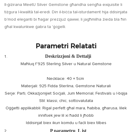
Il-ġiżirana MeetU Silver Gemstone għandha sengħa exquisite li
tiżgura l-kwalità tal-eredi. Din il-biċċa tal-isturdament hija ddisinjata
b'mod eleganti bi ħaġar prezzjuż qawwi, li jagħmilha żieda bla ħin
għal kwalunkwe ġabra ta 'ġojjelli.
Parametri Relatati
Deskrizzjoni & Dettalji
Maħluq f'925 Sterling Silver u Natural Gemstone
Necklace: 40 + 5cm
Materjali: 925 Fidda Sterlina, Gemstone Naturali
Serje: Parti, Okkażjonijiet Soċjali, Jum Memorial, Festivals u l-bqija
Stil: klassi, chic, sottovalutata
Oġġetti applikabbli: Rigal perfett għal mara, ħabiba, għarusa, lilek
innifsek jew lil xi ħadd li jħobb
Iddisinjat biex ikun komdu u faċli biex tilbes
P
parametru
L
ist