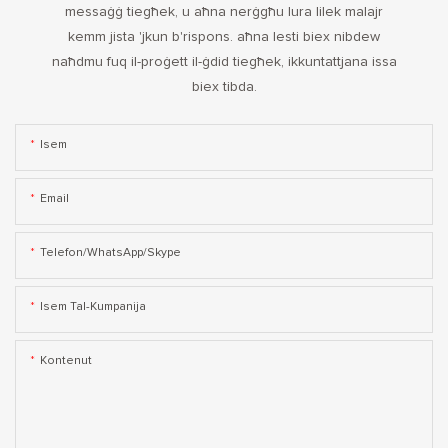
messaġġ tiegħek, u aħna nerġgħu lura lilek malajr
kemm jista 'jkun b'rispons. aħna lesti biex nibdew
naħdmu fuq il-proġett il-ġdid tiegħek, ikkuntattjana issa
biex tibda.
Isem
Email
Telefon/WhatsApp/Skype
Isem Tal-Kumpanija
Kontenut