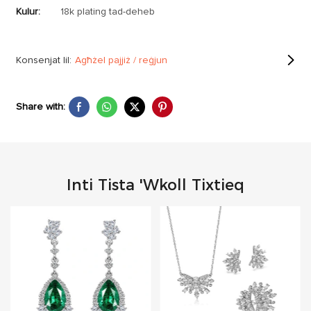
Kulur:
18k plating tad-deheb
Konsenjat lil:
Agħżel pajjiż / reġjun
Share with:
Inti Tista 'wkoll Tixtieq