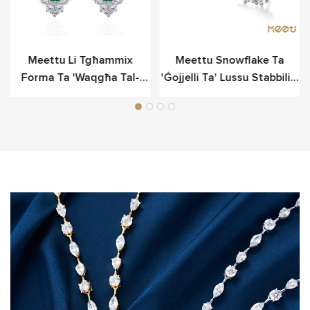
Meettu Li Tgħammix
Meettu Snowflake Ta
Forma Ta 'waqgħa Tal-
'ġojjelli Ta' Lussu Stabbiliti
Widna Tal-Fidda Fancy
Fil-Fidda Sterlina
Għal-Lussu