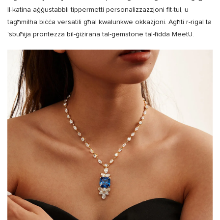
Il-katina aġġustabbli tippermetti personalizzazzjoni fit-tul, u
tagħmilha biċċa versatili għal kwalunkwe okkażjoni. Agħti r-rigal ta
'sbuħija prontezza bil-ġiżirana tal-gemstone tal-fidda MeetU.