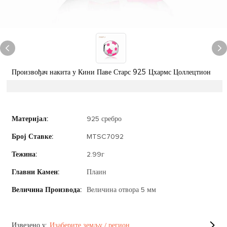
Произвођач накита у Кини Паве Старс 925 Цхармс Цоллецтион
Материјал:
925 сребро
Број Ставке:
MTSC7092
Тежина:
2.99г
Главни Камен:
Плаин
Величина Производа:
Величина отвора 5 мм
Извезено у:
Изаберите земљу / регион