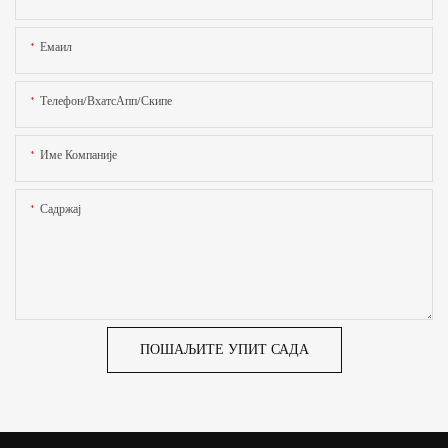
Емаил
Телефон/ВхатсАпп/Скипе
Име Компаније
Садржај
ПОШАЉИТЕ УПИТ САДА