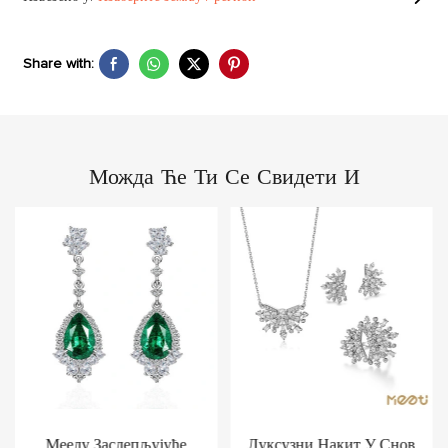
Share with:
Можда Ће Ти Се Свидети И
Меелу Заслепљујуће
Луксузни Накит У Снов