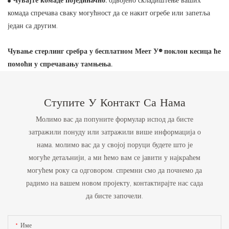
Чувајте комаде појединачно:
одвојено складиштење ваших
●
комада спречава сваку могућност да се накит огребе или запетља
један са другим.
Чување стерлинг сребра у бесплатном Меет У® поклон кесица ће
помоћи у спречавању тамњења.
Ступите У Контакт Са Нама
Молимо вас да попуните формулар испод да бисте
затражили понуду или затражили више информација о
нама. молимо вас да у својој поруци будете што је
могуће детаљнији, а ми ћемо вам се јавити у најкраћем
могућем року са одговором. спремни смо да почнемо да
радимо на вашем новом пројекту, контактирајте нас сада
да бисте започели.
Име