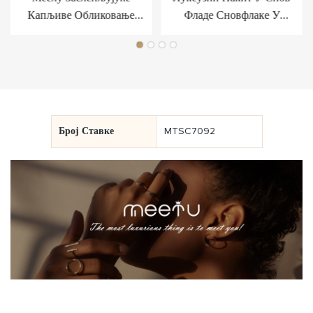
Капљиве Обликовање
Фладе Сновфлаке У
Фанци Силвер Минфринг За
Стерлинг Силвер
Луксуз
Број Ставке
MTSC7092