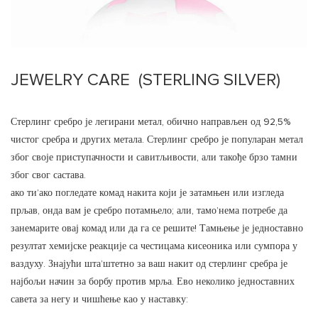
JEWELRY CARE (STERLING SILVER)
Стерлинг сребро је легирани метал, обично направљен од 92,5%
чистог сребра и других метала. Стерлинг сребро је популаран метал
због своје приступачности и савитљивости, али такође брзо тамни
због свог састава.
ако ти’ако погледате комад накита који је затамњен или изгледа
прљав, онда вам је сребро потамњело; али, тамо’нема потребе да
занемарите овај комад или да га се решите! Тамњење је једноставно
резултат хемијске реакције са честицама кисеоника или сумпора у
ваздуху. Знајући шта’штетно за ваш накит од стерлинг сребра је
најбољи начин за борбу против мрља. Ево неколико једноставних
савета за негу и чишћење као у наставку: