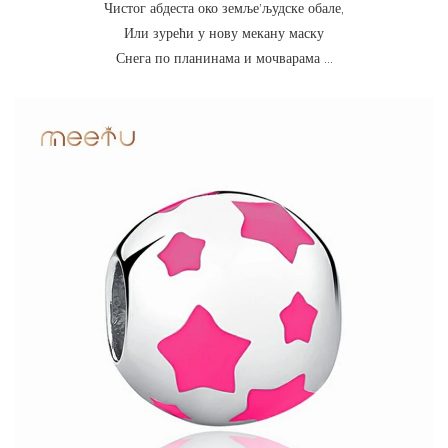
Чистог абдеста око земље’људске обале,
Или зурећи у нову мекану маску
Снега по планинама и мочварама …