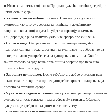
●
Носите га често:
твоја кожа’Природна уља ће помоћи да сребрни
накит остане сјајан.
Уклоните током кућних послова:
Супстанце са додатним
●
сумпором као што су средства за чишћење у домаћинству,
хлорисана вода, зној и гума ће убрзати корозију и тамњење.
То’Добра идеја је да потпуно уклоните сребро пре чишћења.
Сапун и вода:
Ово је наш најпрепоручљивији метод због
●
нежности сапуна и воде. Доступан за туширање, не заборавите да
исперите након употребе гела за туширање / шампона. Ово би
заиста требало да буде ваша прва линија одбране пре него што
покушате било шта друго.
Завршите полирањем:
После тебе’ако сте добро очистили ваш
●
накит, можете завршити процес употребом крпе за полирање која’с
посебно за стерлинг сребро.
Чувати на хладном и тамном месту:
као што је раније поменуто,
●
сунчева светлост, топлота и влага убрзавају тамњење. Обавезно
чувајте своје сребро на хладном и тамном месту.