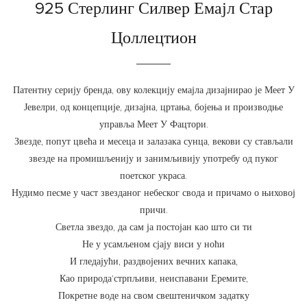
925 Стерлинг Силвер Емајл Стар
Цоллецтион
Патентну серију бренда, ову колекцију емајла дизајнирао је Меет У
Јевелри, од концепције, дизајна, цртања, бојења и производње
управља Меет У Фацтори.
Звезде, попут цвећа и месеца и залазака сунца, векови су стављали
звезде на промишљенију и занимљивију употребу од пуког
поетског украса.
Нудимо песме у част звезданог небеског свода и причамо о њиховој
причи.
Светла звездо, да сам ја постојан као што си ти
Не у усамљеном сјају виси у ноћи
И гледајући, раздвојених вечних капака,
Као природа’стрпљиви, неиспавани Еремите,
Покретне воде на свом свештеничком задатку