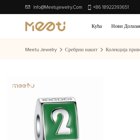
Info@meetujewelry.com
+86 18922393651
Кућа
Нови Долаза
Meetu Jewelry
Сребрни накит
Колекција прив