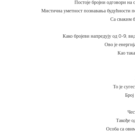
Постоје бројни одговори на о
Мистична уметност познавања будућности по
Са сваким б
Како бројеви напредују од 0-9, ви
Ово је енергиј
Као така
То је суг
Број
Чес
Такође о
Особа са овим