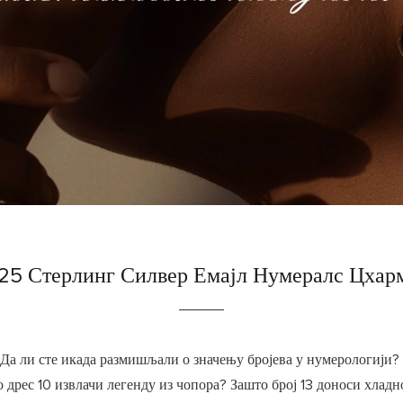
25 Стерлинг Силвер Емајл Нумералс Цхар
Да ли сте икада размишљали о значењу бројева у нумерологији?
 дрес 10 извлачи легенду из чопора? Зашто број 13 доноси хлад