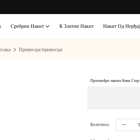
к
Сребрни Накит
К Златни Накит
Накит Од Нерђај
есака
Привесци/привесци
Произвођач накита Кина Стер
Количина: