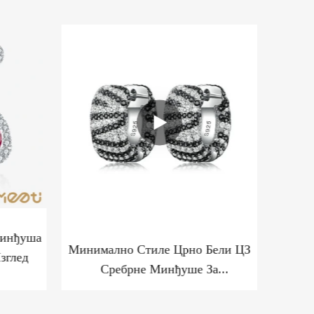
Минђуша
Минимално Стиле Црно Бели ЦЗ
Меел
зглед
Сребрне Минђуше За
Об
Професионалце Напред Напред