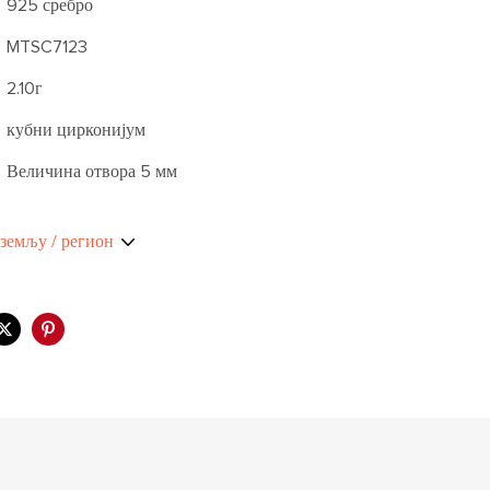
925 сребро
MTSC7123
2.10г
кубни цирконијум
Величина отвора 5 мм
земљу / регион