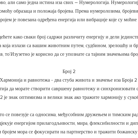
во, али само једна истина иза свих – Нумерологија. Нумерологиј
моћу образаца и положаја бројева. Према нумеролозима, бројеви
ројем је повезана одређена енергија или вибрације које су моћн
дећете како сваки број садржи различиту енергију и дели једин
а која излази са вашим животним путем, судбином, зрелошћу и б
в, то’Изузетно је корисно да се упознате са тајним значењима бро
Број 2
Хармонија и равнотежа - два стуба живота и значење иза Броја 
естија да морате створити савршену равнотежу и синхронизовати 
 2 је знак оптимизма и велики знак ако тражите хармонију у суко
то се повезује са односима, међусобним дружењем и тимским р
дјекује енергијом прилагодљивости, мира, флексибилности и ди
 бројем мора се фокусирати на партнерство и тражити божанску