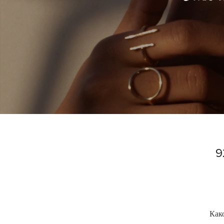
9
Како