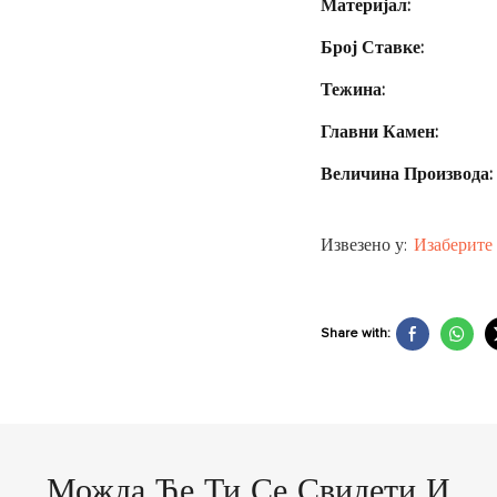
Материјал:
Број Ставке:
Тежина:
Главни Камен:
Величина Производа:
Извезено у:
Изаберите 
Share with:
Можда Ће Ти Се Свидети И