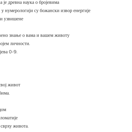
а је древна наука о бројевима
 у нумерологији су божански извор енергије
е и узвишене
ствено знање о вама и вашем животу
ројем личности.
јева 0-9.
2
свој живот
бима.
адом
пломатије
 сврху живота.