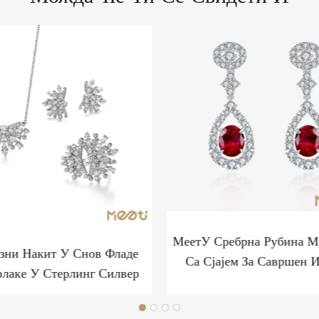
МеетУ Сребрна Рубина 
зни Накит У Снов Фладе
Са Сјајем За Савршен И
лаке У Стерлинг Силвер