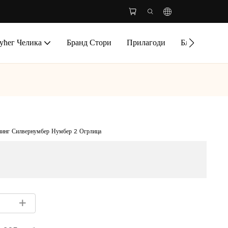
ућег Челика
Бранд Стори
Прилагоди
Блог
Конт
линг Силвернумбер Нумбер 2 Огрлица