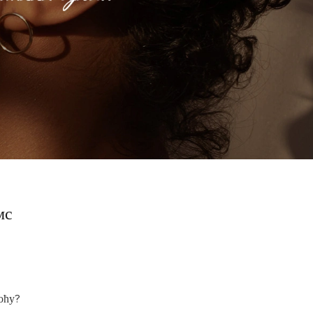
мс
ноћу?