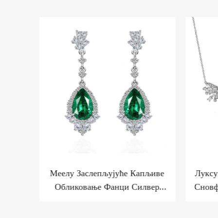
ели ЦЗ
Меелу Заслепљујуће Капљиве
Луксу
а
Обликовање Фанци Силвер
Сновф
апред
Минфринг За Луксуз