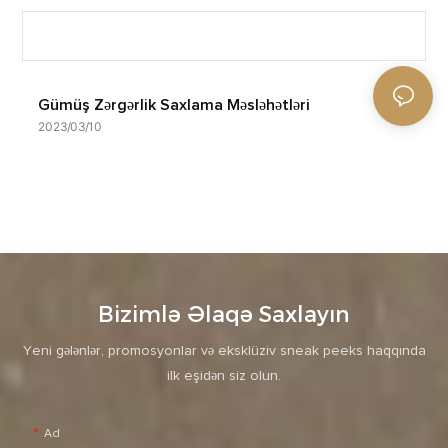
Gümüş Zərgərlik Saxlama Məsləhətləri
2023
03
10
Bizimlə Əlaqə Saxlayın
Yeni gələnlər, promosyonlar və eksklüziv sneak peeks haqqında
ilk eşidən siz olun.
Ad