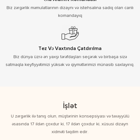
Biz zərgərlik məmulatlarının dizaynı və istehsalına sadiq olan canlı
komandayıq
Tez Və Vaxtında Çatdırılma
Biz dünya üzrə ən yaxşı tərəfdaşları seçərək və birbaşa sizə
satmaqla keyfiyyətimizi yüksək və qiymətlərimizi münasib saxlayırıq.
İşlət
U zərgərlik ilə tanış olun, müştərinin konsepsiyası və təxəyyülü
əsasında 17 ildən çoxdur ki, 17 ildən çoxdur ki, xüsusi dizayn
xidməti təqdim edir.