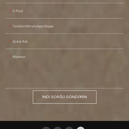
E-Poçt
Telefon/WhatsApp/Skype
Şirkət Adı
Məzmun
İNDI SORĞU GÖNDƏRIN