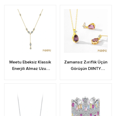
Meetu Ebeksiz Klassik
Zamansız Zəriflik Üçün
Enerjili Almaz Uzun
Görüşün DIINTY
Boyunbağı
VINTAGE Zərgərlik
Kolleksiyası