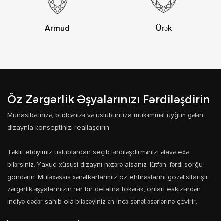
Armud
Ürək
Öz Zərgərlik Əşyalarınızı Fərdiləşdirin
Münasibətinizə, büdcənizə və üslubunuza mükəmməl uyğun gələn
dizaynla konseptinizi reallaşdırın.
Təklif etdiyimiz üslublardan seçib fərdiləşdirmənizi əlavə edə
bilərsiniz. Yaxud xüsusi dizaynı nəzərə alsanız, lütfən, fərdi sorğu
göndərin. Mütəxəssis sənətkarlarımız öz ehtiraslarını gözəl sifarişli
zərgərlik əşyalarınızın hər bir detalına tökərək, onları eskizlərdən
indiyə qədər sahib ola biləcəyiniz ən incə sənət əsərlərinə çevirir.