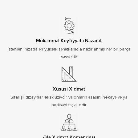
Mükəmməl Keyfiyyətə Nəzarət
İstənilən imzada ən yüksək sənətkarlıqla hazırlanmış hər bir parça
səssizdir
Xüsusi Xidmət
Sifarişli dizaynlar eksklüzivdir və onların əsasını hekayə və ya
hadisəni təşkil edir
Əla Xidmət Komandası