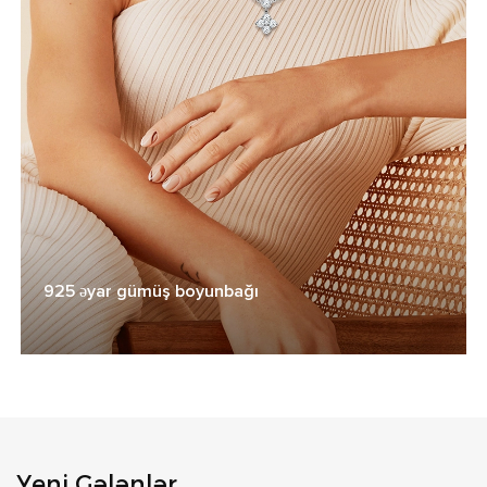
925 əyar gümüş boyunbağı
Yeni Gələnlər