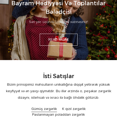
Bayram Hədiyyəsi Və Toplantılar
Bələdçisi
Sən yer üzündə tapdığım xəzinəsiniz!
READ MORE
İsti Satışlar
Bizim prinsipimiz məhsulların unikallığına diqqət yetirərək yüksək
keyfiyyət və ən yaxşı qiymətdir. Bu illər ərzində o, peşəkar zərgərlik
dizaynı, istehsalı və ixracı ilə bağlı öhdəlik götürüb.
Gümüş zərgərlik
K qızıl zərgərlik
Paslanmayan poladdan zərgərlik