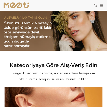
U JEWELRY ILƏ TANIŞ OLUN
Özünüzü zərifliklə bəzəyin.
Üslub görünsün, zərif, lakin
orta səviyyədə deyil.
Ehtişam nümayiş etdirmək
üçün diqqətlə
hazırlanmışdır
Kateqoriyaya Görə Alış-Veriş Edin
Zərgərlik heç vaxt danışmır, ancaq insanlara həmişə kim
olduğunuzu, zövqünüzü və üslubunuzu bildirir.