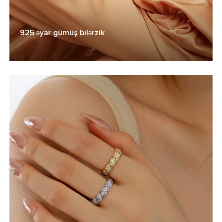
925 əyar gümüş bilərzik