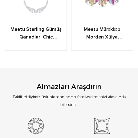
Meetu Sterling Gümüş
Meetu Mürəkkəb
Qanadları Chic
Morden Xülya
Dailywear Üçün
Rəngarəng Ring
Boyunbağı
Toplama
Almazları Araşdırın
Təklif etdiyimiz üslublardan seçib fərdiləşdirmənizi əlavə edə
bilərsiniz.