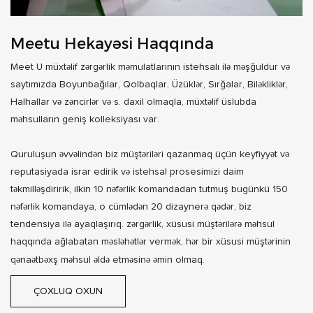
Meetu Hekayəsi Haqqında
Meet U müxtəlif zərgərlik məmulatlarının istehsalı ilə məşğuldur və
saytımızda Boyunbağılar, Qolbaqlar, Üzüklər, Sırğalar, Biləkliklər,
Halhallar və zəncirlər və s. daxil olmaqla, müxtəlif üslubda
məhsulların geniş kolleksiyası var.
Quruluşun əvvəlindən biz müştəriləri qazanmaq üçün keyfiyyət və
reputasiyada israr edirik və istehsal prosesimizi daim
təkmilləşdiririk, ilkin 10 nəfərlik komandadan tutmuş bugünkü 150
nəfərlik komandaya, o cümlədən 20 dizaynerə qədər, biz
tendensiya ilə ayaqlaşırıq. zərgərlik, xüsusi müştərilərə məhsul
haqqında ağlabatan məsləhətlər vermək, hər bir xüsusi müştərinin
qənaətbəxş məhsul əldə etməsinə əmin olmaq.
ÇOXLUQ OXUN