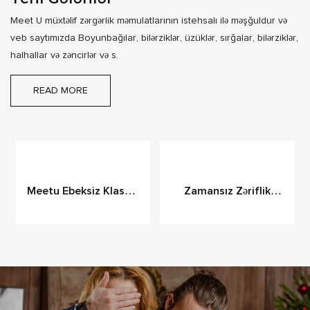
Meet U müxtəlif zərgərlik məmulatlarının istehsalı ilə məşğuldur və
veb saytımızda Boyunbağılar, bilərziklər, üzüklər, sırğalar, bilərziklər,
halhallar və zəncirlər və s.
READ MORE
Meetu Ebeksiz Klassik
Zamansız Zəriflik
Enerjili Almaz Uzun
Üçün Görüşün DIINTY
Boyunbağı
VINTAGE Zərgərlik
Kolleksiyası