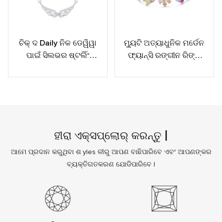
ଚିକ୍ ଦ Daily ନିକ ଡେୱିୱା
ମ୍ୟୁଟି ଅତ୍ୟାଧୁନିକ ମର୍ଡେନ
ପାଇଁ ସିଲଭର ଷ୍ଟର୍ଲିଂ
ଫ୍ୟାନ୍ସି ରଙ୍ଗୀନ ରିଙ୍ଗ
ସିଲଭର ୱିଣ୍ଡିନ୍ |
ସଂଗ୍ରହ |
ହୀରା ଏକ୍ସପ୍ଲୋର୍ କରନ୍ତୁ |
ଆମେ ପ୍ରଦାନ କରୁଥିବା ଶ yles ଳୀରୁ ଆପଣ ବାଛିପାରିବେ ଏବଂ ଆପଣଙ୍କର
ବ୍ୟକ୍ତିଗତକରଣ ଯୋଡିପାରିବେ |