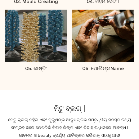
03. Mould Creating
04. ମହମ ସେଟିଂ |
05. କାଷ୍ଟିଂ
06. ପୋଲିଙ୍ଗName
ମିଟୁ ବ୍ଲଗ୍ |
ମେଟୁ ବ୍ଲଗ୍ ମହିଳା ଏବଂ ପୁରୁଷଙ୍କ ଆନୁଷଙ୍ଗିକ ସମ୍ବନ୍ଧୀୟ ସମସ୍ତ ତଥ୍ୟ
ସଂଗ୍ରହ କରେ ଯେପରିକି ବିବାହ ରିଙ୍ଗ ଏବଂ ବିବାହ ବନ୍ଧନରେ ଆବଦ୍ଧ |
ଜୀବନର ସ beauty ନ୍ଦର୍ଯ୍ୟ ଆବିଷ୍କାର କରିବାକୁ ଏଠାକୁ ଆସ!