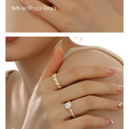
925 ଷ୍ଟର୍ଲିଂ ରୂପା ରିଙ୍ଗ |