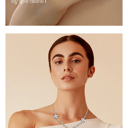
ମିଟୁ ନୂତନ ଆଗମନ |