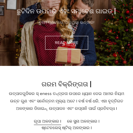
ଛୁଟିଦିନ ଉପହାର ଏବଂ ସମାବେଶ ଗାଇଡ୍ |
ତୁମେ ପୃଥିବୀରେ ପାଇଥିବା ଭଣ୍ଡାର!
READ MORE
ଗରମ ବିକ୍ରିଙ୍ଗତା |
ଉତ୍ପାଦଗୁଡିକର ସ୍ eness ତନ୍ତ୍ରତା ଉପରେ ଧ୍ୟାନ ଦେଇ ଆମର ନିୟମ
ଉଚ୍ଚ ଗୁଣ ଏବଂ ସର୍ବୋତ୍ତମ ମୂଲ୍ୟ ଅଟେ | ବର୍ଷ ବର୍ଷ ଧରି, ଏହା ବୃତ୍ତିଗତ
ଅଳଙ୍କାର ଡିଜାଇନ୍, ଉତ୍ପାଦନ ଏବଂ ରପ୍ତାନି ପାଇଁ ପ୍ରତିବଦ୍ଧ |
ରୂପା ଅଳଙ୍କାର |
କେ ସୁନା ଅଳଙ୍କାର |
ଷ୍ଟେନଲେସ୍ ଷ୍ଟିଲ୍ ଅଳଙ୍କାର |