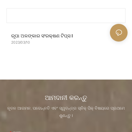
ରୂପା ଅଳଙ୍କାର ସଂରକ୍ଷଣ ଟିପ୍ସ |
2023
03
10
ଆମଦାନୀ କରନ୍ତୁ
ନୂତନ ଆଗମନ, ପଦୋନ୍ନତି ଏବଂ ସ୍ୱତନ୍ତ୍ର ସ୍ନିକ୍ ପିକ୍ ବିଷୟରେ ପ୍ରଥମେ
ଶୁଣନ୍ତୁ |