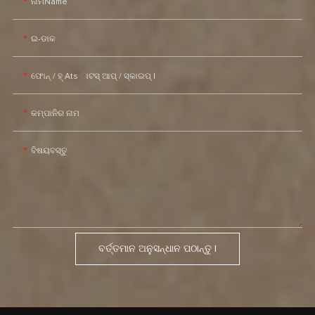
ନାମName
ଇ-ଡାକ
ଫୋନ୍ / ହ୍ Ats ାଟସ୍ ଆପ୍ / ସ୍କାଇପ୍ |
କମ୍ପାନିର ନାମ
ବିଷୟବସ୍ତୁ
ବର୍ତ୍ତମାନ ଅନୁସନ୍ଧାନ ପଠାନ୍ତୁ |