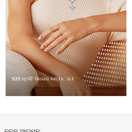
925 ଷ୍ଟର୍ଲିଂ ସିଲଭର କଣ୍ l େଇ |
ନୂତନ ଆଗମନ