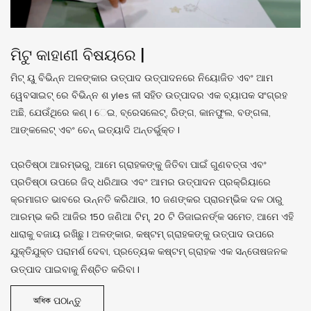
ମିଟୁ କାହାଣୀ ବିଷୟରେ |
ମିଟ୍ ୟୁ ବିଭିନ୍ନ ଅଳଙ୍କାର ଉତ୍ପାଦ ଉତ୍ପାଦନରେ ନିୟୋଜିତ ଏବଂ ଆମ
ୱେବସାଇଟ୍ ରେ ବିଭିନ୍ନ ଶ yles ଳୀ ସହିତ ଉତ୍ପାଦର ଏକ ବ୍ୟାପକ ସଂଗ୍ରହ
ଅଛି, ଯେଉଁଥିରେ କଣ୍ l େଇ, ବ୍ରେସଲେଟ୍, ରିଙ୍ଗ, କାନଫୁଲ, ବଙ୍ଗଳା,
ଆଙ୍କଲେଟ୍ ଏବଂ ଚେନ୍ ଇତ୍ୟାଦି ଅନ୍ତର୍ଭୁକ୍ତ |
ପ୍ରତିଷ୍ଠା ଆରମ୍ଭରୁ, ଆମେ ଗ୍ରାହକଙ୍କୁ ଜିତିବା ପାଇଁ ଗୁଣବତ୍ତା ଏବଂ
ପ୍ରତିଷ୍ଠା ଉପରେ ଜିଦ୍ ଧରିଥାଉ ଏବଂ ଆମର ଉତ୍ପାଦନ ପ୍ରକ୍ରିୟାରେ
କ୍ରମାଗତ ଭାବରେ ଉନ୍ନତି କରିଥାଉ, 10 ଜଣଙ୍କର ପ୍ରାରମ୍ଭିକ ଦଳ ଠାରୁ
ଆରମ୍ଭ କରି ଆଜିର 150 ଜଣିଆ ଟିମ୍, 20 ଟି ଡିଜାଇନର୍ଙ୍କ ସମେତ, ଆମେ ଏହି
ଧାରାକୁ ବଜାୟ ରଖିଛୁ | ଅଳଙ୍କାର, କଷ୍ଟମ୍ ଗ୍ରାହକଙ୍କୁ ଉତ୍ପାଦ ଉପରେ
ଯୁକ୍ତିଯୁକ୍ତ ପରାମର୍ଶ ଦେବା, ପ୍ରତ୍ୟେକ କଷ୍ଟମ୍ ଗ୍ରାହକ ଏକ ସନ୍ତୋଷଜନକ
ଉତ୍ପାଦ ପାଇବାକୁ ନିଶ୍ଚିତ କରିବା |
অধিক ପଠାନ୍ତୁ