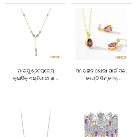
ମାଉସୁ ଷ୍ଟେପ୍ଲେସ୍
ସମୟହୀନ ଶୋଭା ପାଇଁ ସଭା
କ୍ଲାସିକ୍ ଶକ୍ତିଶାଳୀ ହୀରା
ଡେଣ୍ଟି ଭିଣ୍ଟେଜ୍
ଲମ୍ବା ହାର ହାର |
ଅଳଙ୍କାର ସଂଗ୍ରହ |