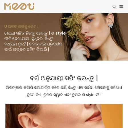
U ଅଳଙ୍କାରକୁ ଭେଟ |
ଶୋଭା ସହିତ ନିଜକୁ ସଜାନ୍ତୁ | ଶ style
ଳୀଟି ଦେଖାଯାଉ, ସୁନ୍ଦର, କିନ୍ତୁ
ମଧ୍ୟମ ନୁହେଁ | ଚମତ୍କାର ପ୍ରଦର୍ଶନ
ପାଇଁ ଯତ୍ନର ସହିତ ତିଆରି |
ବର୍ଗ ଅନୁଯାୟୀ ସପିଂ କରନ୍ତୁ |
ଅଳଙ୍କାର କଦାପି କଥାବାର୍ତ୍ତା କରେ ନାହିଁ, କିନ୍ତୁ ଏହା ସର୍ବଦା ଲୋକଙ୍କୁ କହିଥାଏ
ତୁମେ କିଏ, ତୁମର ସ୍ୱାଦ ଏବଂ ତୁମର ଶ style ଳୀ |