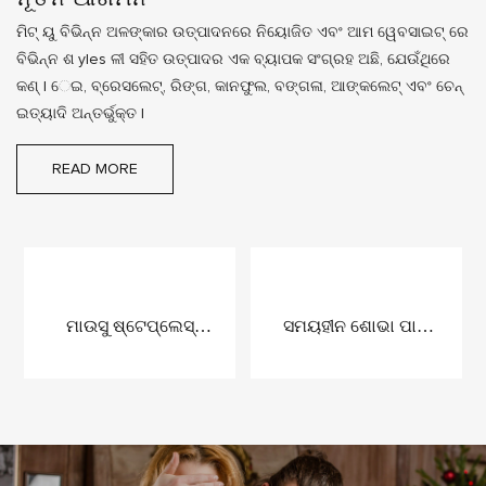
ମିଟ୍ ୟୁ ବିଭିନ୍ନ ଅଳଙ୍କାର ଉତ୍ପାଦନରେ ନିୟୋଜିତ ଏବଂ ଆମ ୱେବସାଇଟ୍ ରେ
ବିଭିନ୍ନ ଶ yles ଳୀ ସହିତ ଉତ୍ପାଦର ଏକ ବ୍ୟାପକ ସଂଗ୍ରହ ଅଛି, ଯେଉଁଥିରେ
କଣ୍ l େଇ, ବ୍ରେସଲେଟ୍, ରିଙ୍ଗ, କାନଫୁଲ, ବଙ୍ଗଳା, ଆଙ୍କଲେଟ୍ ଏବଂ ଚେନ୍
ଇତ୍ୟାଦି ଅନ୍ତର୍ଭୁକ୍ତ |
READ MORE
ମାଉସୁ ଷ୍ଟେପ୍ଲେସ୍
ସମୟହୀନ ଶୋଭା ପାଇଁ
କ୍ଲାସିକ୍ ଶକ୍ତିଶାଳୀ ହୀରା
ସଭା ଡେଣ୍ଟି ଭିଣ୍ଟେଜ୍
ଲମ୍ବା ହାର ହାର |
ଅଳଙ୍କାର ସଂଗ୍ରହ |