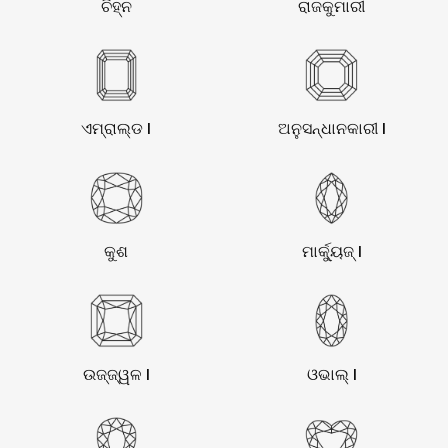
ଚିହ୍ନ
ରାଜକୁମାରୀ
ଏମ୍ରାଲ୍ଡ |
ଅନୁସନ୍ଧାନକାରୀ |
କୁଶ
ମାର୍କ୍ୟୁଜ୍ |
ଉଜ୍ଜ୍ୱଳ |
ଓଭାଲ୍ |