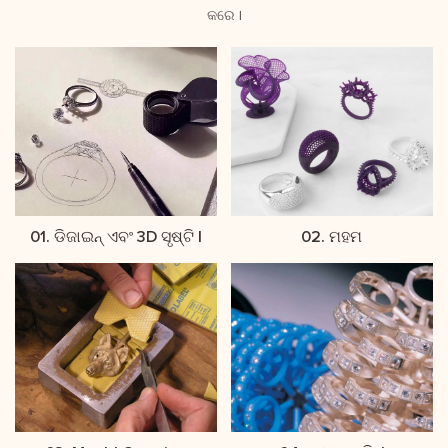
କରେ |
01. ଡିଜାଇନ୍ ଏବଂ 3D ସୃଷ୍ଟି |
02. ମହମ