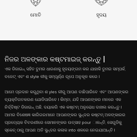
ମୋତି
ହୃଦୟ
ନିଜର ଅଳଙ୍କାର କଷ୍ଟମାଇଜ୍ କରନ୍ତୁ |
ଏକ ଡିଜାଇନ୍ ସହିତ ତୁମର ଧାରଣାକୁ ହୃଦୟଙ୍ଗମ କର ଯାହାକି ତୁମର ସମ୍ପର୍କ,
ବଜେଟ୍ ଏବଂ ଶ style ଳୀକୁ ସମ୍ପୂର୍ଣ୍ଣ ରୂପେ ଅନୁକୂଳ କରେ |
ଆମେ ପ୍ରଦାନ କରୁଥିବା ଶ yles ଳୀରୁ ଆପଣ ବାଛିପାରିବେ ଏବଂ ଆପଣଙ୍କର
ବ୍ୟକ୍ତିଗତକରଣ ଯୋଡିପାରିବେ | କିମ୍ବା, ଯଦି ଆପଣଙ୍କର ମନରେ ଏକ
ନିର୍ଦ୍ଦିଷ୍ଟ ଡିଜାଇନ୍ ଅଛି, ଦୟାକରି ଏକ କଷ୍ଟମ୍ ଅନୁରୋଧ ଦାଖଲ କରନ୍ତୁ |
ଆମର ବିଶେଷଜ୍ଞ କାରିଗରମାନେ ଆପଣଙ୍କର ସୁନ୍ଦର କଷ୍ଟମ୍ ଅଳଙ୍କାରର
ପ୍ରତ୍ୟେକ ବିବରଣୀରେ ସେମାନଙ୍କର ଉତ୍ସାହ pour ାଳନ୍ତି, ସେଗୁଡିକୁ
ସ୍କେଚ୍ ଠାରୁ ଆପଣ ଅତି ସୁନ୍ଦର କଳାକ into ଶଳରେ ନେଇଯାଆନ୍ତି |