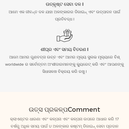
ଉତ୍କୃଷ୍ଟ ସେବା ଦଳ |
ଆମେ ଏକ ଜୀବନ୍ତ ଦଳ ଯାହା ଅଳଙ୍କାରର ଡିଜାଇନ୍ ଏବଂ ଉତ୍ପାଦନ ପାଇଁ
ପ୍ରତିବଦ୍ଧ |
ଶୀଘ୍ର ଏବଂ ସମୟ ବିତରଣ |
ଆମେ ଆମର ଗୁଣବତ୍ତା ଉଚ୍ଚ ଏବଂ ଆମର ମୂଲ୍ୟ ସୁଲଭ ମୂଲ୍ୟରେ ବିଶ୍
worldwide ର ସର୍ବୋତ୍ତମ ଅଂଶୀଦାରମାନଙ୍କୁ କ୍ୟୁରେଟ୍ କରି ଏବଂ ଆପଣଙ୍କୁ
ସିଧାସଳଖ ବିକ୍ରୟ କରି ରଖୁ |
ଉତ୍ସ ପ୍ରକଳ୍ପComment
କ୍ଲାଏଣ୍ଟର ଧାରଣା ଏବଂ କଳ୍ପନା ଏବଂ କଳ୍ପନା ଉପରେ ଆଧାର କରି 17
ବର୍ଷରୁ ଅଧିକ ସମୟ ପାଇଁ U ଅଳଙ୍କାର କଷ୍ଟମ୍ ଡିଜାଇନ୍ ସେବା ପ୍ରଦାନ