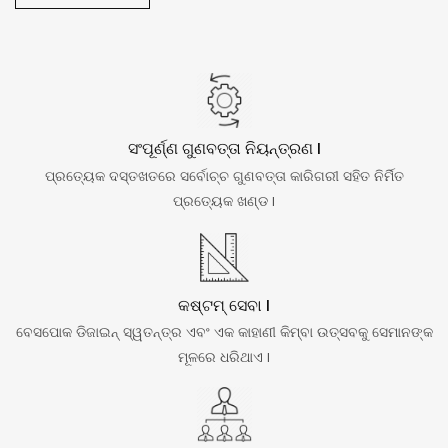
ସଂପୂର୍ଣ୍ଣ ଗୁଣବତ୍ତା ନିୟନ୍ତ୍ରଣ |
ପ୍ରତ୍ୟେକ ଦସ୍ତଖତରେ ସର୍ବୋଚ୍ଚ ଗୁଣବତ୍ତା କାରିଗରୀ ସହିତ ନିର୍ମିତ
ପ୍ରତ୍ୟେକ ଖଣ୍ଡ |
କଷ୍ଟମ୍ ସେବା |
ବେସପୋକ ଡିଜାଇନ୍ ସ୍ୱତନ୍ତ୍ର ଏବଂ ଏକ କାହାଣୀ କିମ୍ବା ଉତ୍ସବକୁ ସେମାନଙ୍କ
ମୂଳରେ ଧରିଥାଏ |