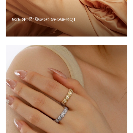
925 ଷ୍ଟର୍ଲିଂ ସିଲଭର ବ୍ରେସଲେଟ୍ |