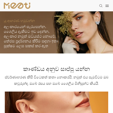
යූ ආභරණ හමුවන්න
අලංකාරයෙන් සැරසෙන්න.
ශෛලිය දැකීමට ඉඩ දෙන්න,
අලංකාර නමුත් මධ්යස්ථ නොවේ.
තේජස ප්‍රදර්ශනය කිරීම සඳහා ඉතා
සූක්ෂම ලෙස සකස් කර ඇත
කාණ්ඩය අනුව සාප්පු යන්න
ස්වර්ණාභරණ කිසි විටෙකත් කතා නොකරයි, නමුත් එය සැමවිටම ඔබ
කවුරුන්ද, ඔබේ රසය සහ ඔබේ ශෛලිය මිනිසුන්ට කියයි.