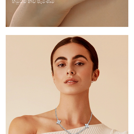
හමුවීම නව පැමිණීම