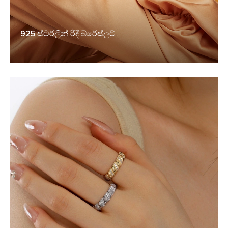
925 ස්ටර්ලින් රිදී බ්රේස්ලට්