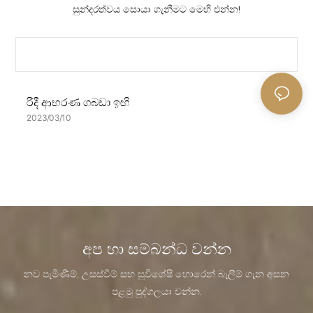
සුන්දරත්වය සොයා ගැනීමට මෙහි එන්න!
රිදී ආභරණ ගබඩා ඉඟි
2023
03
10
අප හා සම්බන්ධ වන්න
නව පැමිණීම්, උසස්වීම් සහ සුවිශේෂී හොරෙන් බැලීම් ගැන අසන
පළමු පුද්ගලයා වන්න.