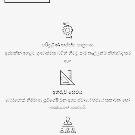
පරිපූර්ණ තත්ත්ව පාලනය
අත්සනින් ඉහළම ගුණාත්මක බවින් නිමවූ සෑම කෑල්ලක්ම නිශ්ශබ්ද කර
ඇත
අභිරුචි සේවය
බෙස්පෝක් නිර්මාණ සුවිශේෂී වන අතර ඒවායේ හරයේ කතාවක් හෝ
අවස්ථාවක් පවත්වයි