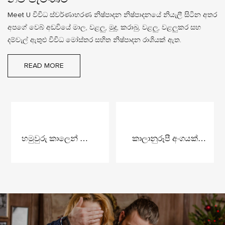
Meet U විවිධ ස්වර්ණාභරණ නිෂ්පාදන නිෂ්පාදනයේ නියැලී සිටින අතර
අපගේ වෙබ් අඩවියේ මාල, වළලු, මුදු, කරාබු, වළලු, වළලුකර සහ
දම්වැල් ඇතුළු විවිධ මෝස්තර සහිත නිෂ්පාදන රාශියක් ඇත.
READ MORE
හමුවුරු කාලෙන් තොර
කාලානුරූපී අංගයක්
සම්භාව්ය ශක්තිජනක
සඳහා මිදි වතු
දියමන්ති දිගු මාලයක්
ස්වර්ණාභරණ එකතුව