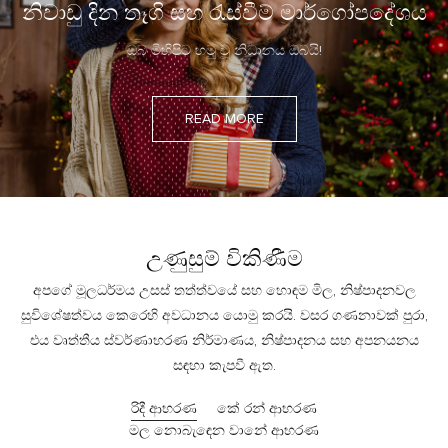
නිවාඩු දින තෑගි සහ රැස්වීම් මාර්ගෝපදේශය
ඔබ මිහිපිට හමු වූ නිධානය ඔබයි!
READ MORE
උණුසුම් විකිණීම
අපගේ මූලධර්මය උසස් තත්ත්වයේ සහ හොඳම මිල, නිෂ්පාදනවල
සුවිශේෂත්වය කෙරෙහි අවධානය යොමු කරයි. වසර ගණනාවක් පුරා,
එය වෘත්තීය ස්වර්ණාභරණ නිර්මාණය, නිෂ්පාදනය සහ අපනයනය
සඳහා කැපවී ඇත.
රිදී ආභරණ
කේ රන් ආභරණ
මල නොබැඳෙන වානේ ආභරණ