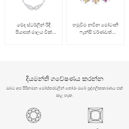
මේද ස්ටර්ලින් රිදී
හමුවීම නවීන මෝටානි
පියාපත් මාලය චික්
ෆැන්සි වර්ණවත්
දෛනික ඇඳුම් සඳහා
වළල්ලේ එකතුව
මාලය
දියමන්ති ගවේෂණය කරන්න
ඔබට අප පිරිනමන මෝස්තරවලින් තෝරා ඔබේ පුද්ගලිකකරණය එක්
කළ හැක.