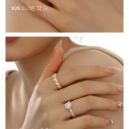
925 ස්ටර්ලිං රිදී මුදු