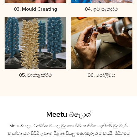
03. Mould Creating
04. ඉටි සැකසීම
05. වාත්තු කිරීම
06. පෝලිමීය
Meetu බ්ලොග්
Metu බ්ලොග් අඩවිය මංගල මුදු සහ විවාහ ගිවිස ගැනීමේ මුදු වැනි
කාන්තා සහ පිරිමි උපාංග පිළිබඳ සියලු තොරතුරු රැස් කරයි. ජීවිතයේ