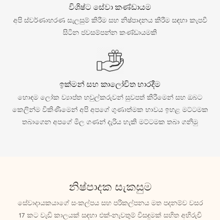
විශිෂ්ට සේවා කණ්ඩායම
අපි ස්වර්ණාභරණ සැලසුම් කිරීම සහ නිෂ්පාදනය කිරීම සඳහා කැපවී
සිටින ජවසම්පන්න කණ්ඩායමකි
ඉක්මන් සහ කාලෝචිත භාරදීම
හොඳම ලෝක ව්‍යාප්ත හවුල්කරුවන් සුවපත් කිරීමෙන් සහ ඔබට
කෙලින්ම විකිණීමෙන් අපි අපගේ ගුණාත්මක භාවය ඉහළ මට්ටමක
තබාගෙන අපගේ මිල ගණන් දැරිය හැකි මට්ටමක තබා ගනිමු
නිෂ්පාදක සැකසුම
සේවාදායකයාගේ සංකල්පය සහ පරිකල්පනය මත පදනම්ව වසර
17 කට වැඩි කාලයක් සඳහා එක්-නැවතුම් විසඳුමක් සහිත අභිරුචි