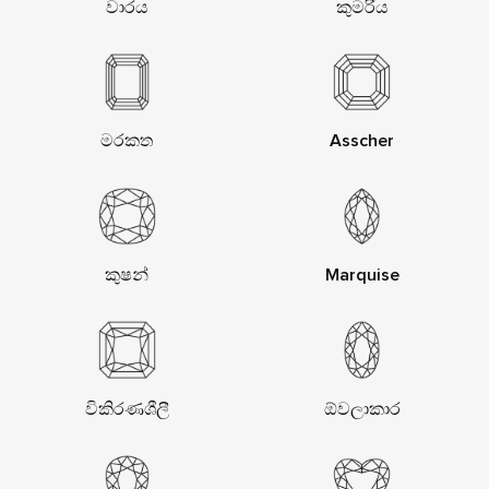
වාරය
කුමරිය
මරකත
Asscher
කුෂන්
Marquise
විකිරණශීලී
ඕවලාකාර