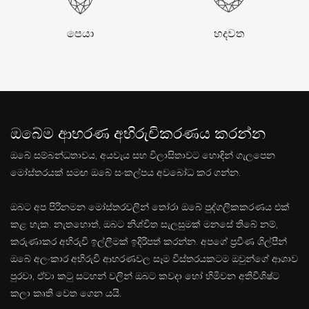
පෙයා
හදවත
ඔබේම ආභරණ අභිරුචිකරණය කරන්න
ඔබේ සම්බන්ධතාවය, අයවැය සහ විලාසිතාවට හොඳින් ගැලපෙන
මෝස්තරයක් සමඟ ඔබේ සංකල්පය අවබෝධ කර ගන්න.
ඔබට අප පිරිනමන මෝස්තරවලින් තෝරා ඔබේ පුද්ගලිකකරණය එක්
කළ හැක. නැතහොත්, ඔබට නිශ්චිත සැලසුමක් මනසේ තිබේ නම්,
කරුණාකර අභිරුචි ඉල්ලීමක් ඉදිරිපත් කරන්න. අපගේ ප්‍රවීණ ශිල්පීන්
ඔබේ අලංකාර අභිරුචි ආභරණවල සෑම විස්තරයකටම ඔවුන්ගේ ආශාව
පුරවා, ඒවා කටු සටහන් වලින් ඔබට කවදා හෝ හිමිවන අතිවිශිෂ්ට
කලා කෘති වෙත ගෙන යයි.