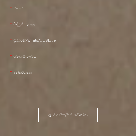
නාමය
විද්යුත් තැපෑල
දුරකථන/WhatsApp/Skype
සමාගම් නාමය
අන්තර්ගතය
දැන් විමසුමක් යවන්න