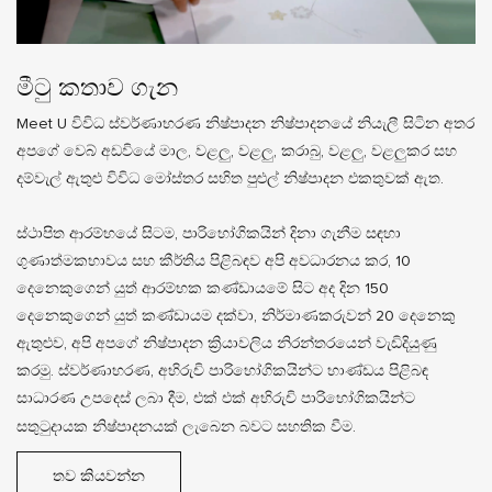
මීටු කතාව ගැන
Meet U විවිධ ස්වර්ණාභරණ නිෂ්පාදන නිෂ්පාදනයේ නියැලී සිටින අතර
අපගේ වෙබ් අඩවියේ මාල, වළලු, වළලු, කරාබු, වළලු, වළලුකර සහ
දම්වැල් ඇතුළු විවිධ මෝස්තර සහිත පුළුල් නිෂ්පාදන එකතුවක් ඇත.
ස්ථාපිත ආරම්භයේ සිටම, පාරිභෝගිකයින් දිනා ගැනීම සඳහා
ගුණාත්මකභාවය සහ කීර්තිය පිළිබඳව අපි අවධාරනය කර, 10
දෙනෙකුගෙන් යුත් ආරම්භක කණ්ඩායමේ සිට අද දින 150
දෙනෙකුගෙන් යුත් කණ්ඩායම දක්වා, නිර්මාණකරුවන් 20 දෙනෙකු
ඇතුළුව, අපි අපගේ නිෂ්පාදන ක්‍රියාවලිය නිරන්තරයෙන් වැඩිදියුණු
කරමු. ස්වර්ණාභරණ, අභිරුචි පාරිභෝගිකයින්ට භාණ්ඩය පිළිබඳ
සාධාරණ උපදෙස් ලබා දීම, එක් එක් අභිරුචි පාරිභෝගිකයින්ට
සතුටුදායක නිෂ්පාදනයක් ලැබෙන බවට සහතික වීම.
තව කියවන්න