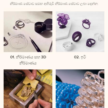
නිර්මාණ සේවාව සමඟ අභිරුචි නිර්මාණ සේවාව ලබා දෙන්න.
01. නිර්මාණය සහ 3D
02. ඉටි
නිර්මාණය