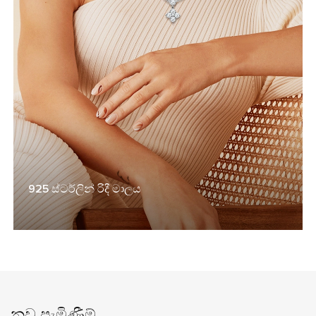
925 ස්ටර්ලින් රිදී මාලය
නව පැමිණීම්