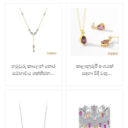
හමුවුරු කාලෙන් තොර
කාලානුරූපී අංගයක්
සම්භාව්ය ශක්තිජනක
සඳහා මිදි වතු
දියමන්ති දිගු මාලයක්
ස්වර්ණාභරණ එකතුව