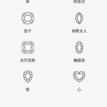
翠
阿舍尔
垫子
侯爵夫人
光芒四射
椭圆形
梨
心