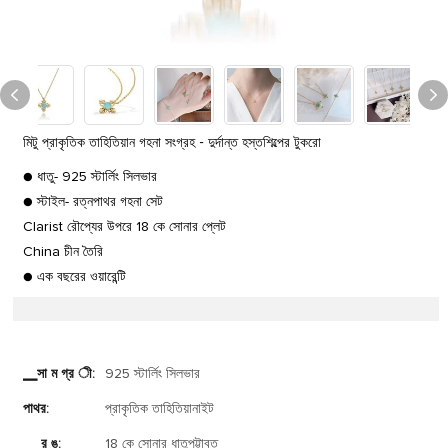
মিটু প্রাকৃতিক তাহিতিয়ান গহনা সংগ্রহ - দুর্দান্ত হস্তশিল্পের টুকরো
● ধাতু- 925 স্টার্লিং সিলভার
● স্টাইল- রত্নপাথর গহনা সেট
Clarist রৌপ্যের উপরে 18 কে সোনার প্লেট
China চীন তৈরি
● এক বছরের ওয়ারেন্টি
▁সা ম গ্র ী:
925 স্টার্লিং সিলভার
পাথর:
প্রাকৃতিক তাহিতিয়ানাইট
▁ র ঙ:
18 কে সোনার ধাতুপট্টাবৃত