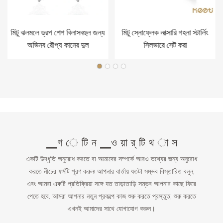
মিটু ঝলমলে ড্রপ শেপ বিলাসবহুল জন্য
মিটু স্নোফ্লেক লাক্সারি গহনা স্টার্লিং
অভিনব রৌপ্য কানের দুল
সিলভারে সেট করা
▁গ ে টি ন ▁ও য়া র্ টি থ া স
একটি উদ্ধৃতি অনুরোধ করতে বা আমাদের সম্পর্কে আরও তথ্যের জন্য অনুরোধ
করতে নীচের ফর্মটি পূরণ করুন৷ আপনার বার্তায় যতটা সম্ভব বিস্তারিত বলুন,
এবং আমরা একটি প্রতিক্রিয়া সঙ্গে যত তাড়াতাড়ি সম্ভব আপনার কাছে ফিরে
পেতে হবে. আমরা আপনার নতুন প্রকল্পে কাজ শুরু করতে প্রস্তুত, শুরু করতে
এখনই আমাদের সাথে যোগাযোগ করুন।