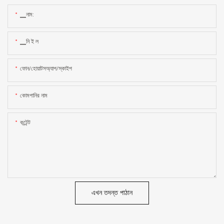
▁নাম:
▁নি ই ল
ফোন/হোয়াটসঅ্যাপ/স্কাইপ
কোমপানির নাম
কন্টেন্ট
এখন তদন্ত পাঠান