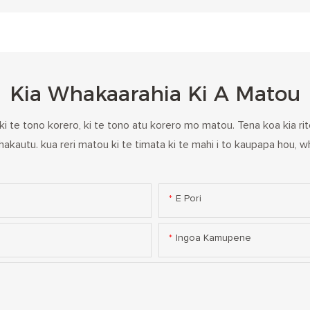
Kia Whakaarahia Ki A Matou
ki te tono korero, ki te tono atu korero mo matou. Tena koa kia rite
kautu. kua reri matou ki te timata ki te mahi i to kaupapa hou, wh
E Pori
Ingoa Kamupene