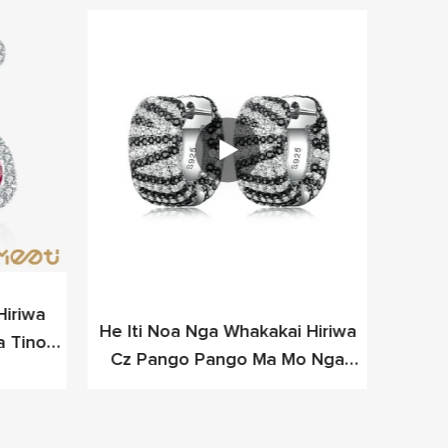
Hiriwa
He Iti Noa Nga Whakakai Hiriwa
I W
a Tino
Cz Pango Pango Ma Mo Nga
Wha
Tohunga Ngaio Hou