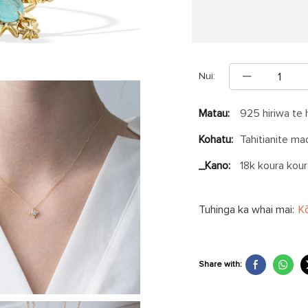
Nui:
Matau:
925 hiriwa te 
Kohatu:
Tahitianite ma
_Kano:
18k koura kou
Tuhinga ka whai mai:
K
Share with: