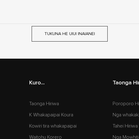
TUKUNA HE UIUI INAIANEI
Kuro...
Taonga Hi
Taonga Hiriwa
Poroporo Hi
K Whakapaipai Koura
Nga whakaka
Kowiri tira whakapaipai
Tahei Hiriwa
Waitohu Korero
Nga Mowhiti