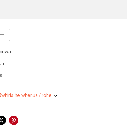
hiriwa
ori
ra
ōwhiria he whenua / rohe