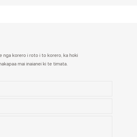
 nga korero i roto i to korero, ka hoki
akapaa mai inaianei ki te timata.