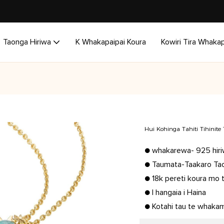
Taonga Hiriwa
K Whakapaipai Koura
Kowiri Tira Whakap
Hui Kohinga Tahiti Tihinit
● whakarewa- 925 hiriw
● Taumata-Taakaro Ta
● 18k pereti koura mo t
● I hangaia i Haina
● Kotahi tau te whaka