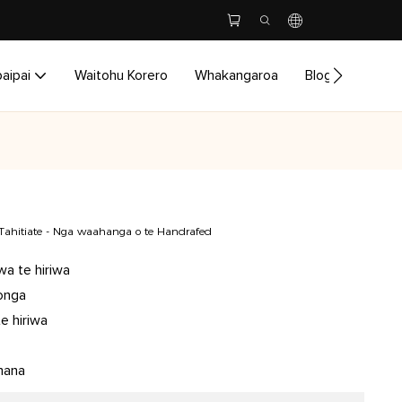
aipai
Waitohu Korero
Whakangaroa
Blog
_Huri
e Tahitiate - Nga waahanga o te Handrafed
a te hiriwa
onga
e hiriwa
mana