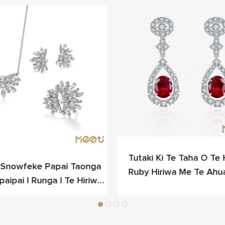
Tutaki Ki Te Taha O Te 
i Snowfeke Papai Taonga
Ruby Hiriwa Me Te Ahu
aipai I Runga I Te Hiriwa
Ataahua
Whakarewa