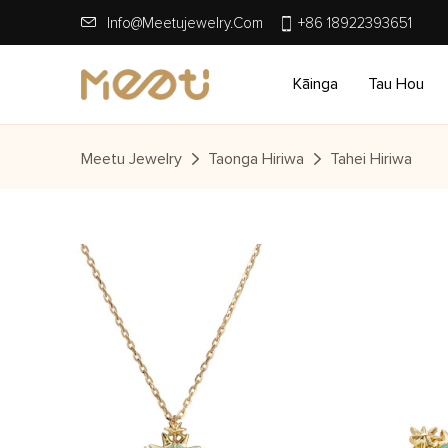
Info@meetujewelry.com
+86 18922393651
Kāinga
Tau Hou
Meetu Jewelry
Taonga Hiriwa
Tahei Hiriwa