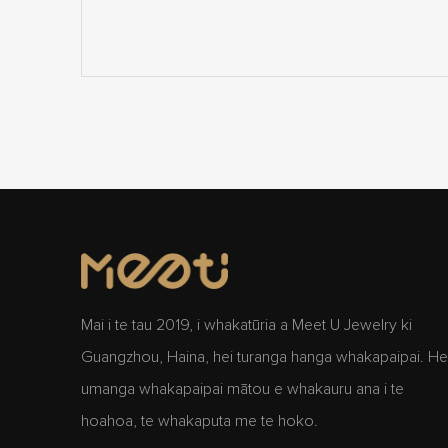
Mai i te tau 2019, i whakatūria a Meet U Jewelry ki
Guangzhou, Haina, hei turanga hanga whakapaipai. He
umanga whakapaipai mātou e whakauru ana i te
hoahoa, te whakaputa me te hoko.