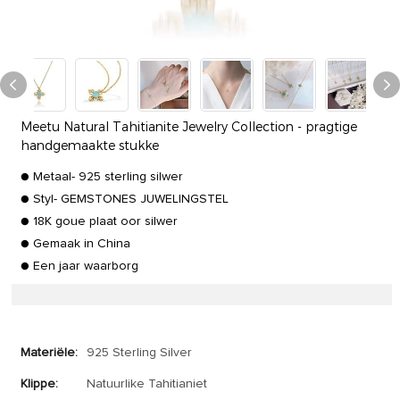
Meetu Natural Tahitianite Jewelry Collection - pragtige
handgemaakte stukke
● Metaal- 925 sterling silwer
● Styl- GEMSTONES JUWELINGSTEL
● 18K goue plaat oor silwer
● Gemaak in China
● Een jaar waarborg
Materiële:
925 Sterling Silver
Klippe:
Natuurlike Tahitianiet