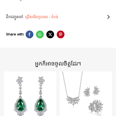
ដឹកជញ្ជូនទៅ:
ជ្រើសរើសប្រទេស / តំបន់
Share with:
អ្នកក៏អាចចូលចិត្តដែរ។