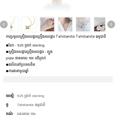
ការប្រមូលគ្រឿងអលង្ការគ្រឿងអលង្ការ Tahitianite Tahitianite ធម្មជាតិ
●ដែក - 925 ប្រាក់ sterling
●គ្រឿងអលង្ការគ្រឿងអលង្ការ - ត្បូង
plate ចានមាស 18K លើប្រាក់
●ផលិតនៅប្រទេសចិន
●ការធានាមួយឆ្នាំ
មេឌៀ:
925 ប្រាក់ sterling
ថ្ម:
Tahitianite ធម្មជាតិ
ពណ៌:
បន្ទះមាស 18k