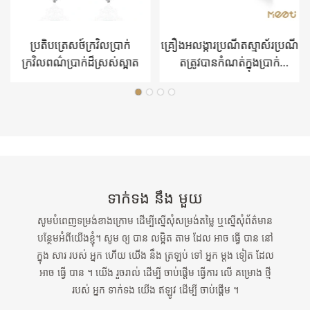
ប្រតិបត្រេសថ៍ក្រវិលប្រាក់
គ្រឿងអលង្ការប្រណីតស្មាស័រប្រណី
ក្រវិលពណ៌ប្រាក់ដ៏ស្រស់ស្អាត
តត្រូវបានកំណត់ក្នុងប្រាក់
Sterling
ទាក់ទង នឹង មួយ
សូមបំពេញទម្រង់ខាងក្រោម ដើម្បីស្នើសុំសម្រង់តម្លៃ ឬស្នើសុំព័ត៌មាន
បន្ថែមអំពីយើងខ្ញុំ។ សូម ឲ្យ បាន លម្អិត តាម ដែល អាច ធ្វើ បាន នៅ
ក្នុង សារ របស់ អ្នក ហើយ យើង នឹង ត្រឡប់ ទៅ អ្នក ម្ដង ទៀត ដែល
អាច ធ្វើ បាន ។ យើង រួចរាល់ ដើម្បី ចាប់ផ្ដើម ធ្វើការ លើ គម្រោង ថ្មី
របស់ អ្នក ទាក់ទង យើង ឥឡូវ ដើម្បី ចាប់ផ្ដើម ។