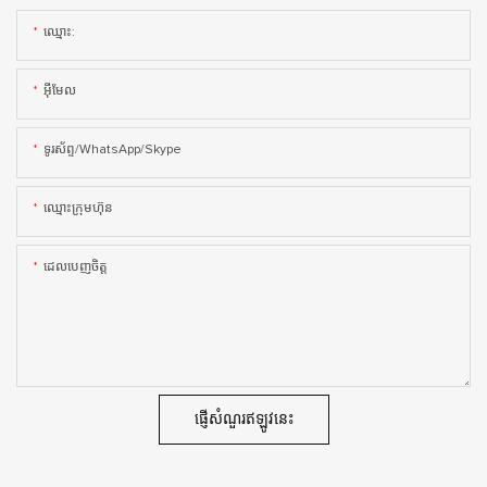
ឈ្មោះ:
អ៊ីមែល
ទូរស័ព្ទ/WhatsApp/Skype
ឈ្មោះ​ក្រុម​ហ៊ុន
ដេលបេញចិត្ដ
ផ្ញើសំណួរឥឡូវនេះ