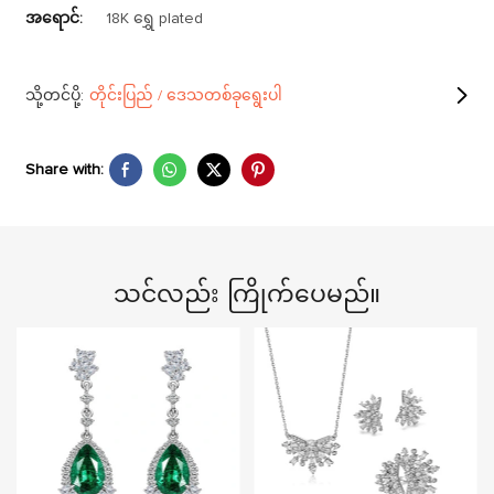
အရောင်:
18K ရွှေ plated
သို့တင်ပို့:
တိုင်းပြည် / ဒေသတစ်ခုရွေးပါ
Share with:
သင်လည်း ကြိုက်ပေမည်။