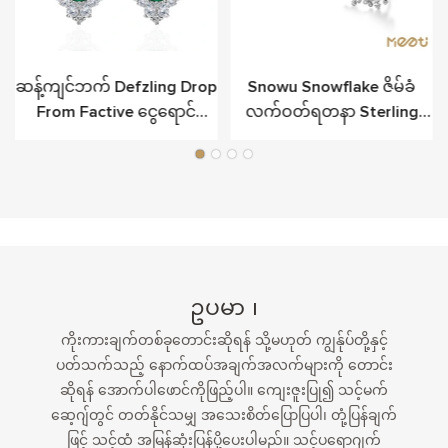
ဆန့်ကျင်ဘက် Defzling Drop
Snowu Snowflake ဇိမ်ခံ
From Factive ငွေရောင်
လက်ဝတ်ရတနာ Sterling
ဖောင်း
Silver တွင်တပ်ဆင်ထားသည်
ဥပမာ ၊
ကိုးကားချက်တစ်ခုတောင်းဆိုရန် သို့မဟုတ် ကျွန်ုပ်တို့နှင့်
ပတ်သက်သည့် နောက်ထပ်အချက်အလက်များကို တောင်း
ဆိုရန် အောက်ပါဖောင်ကိုဖြည့်ပါ။ ကျေးဇူးပြု၍ သင့်မက်
ဆေ့ဂျ်တွင် တတ်နိုင်သမျှ အသေးစိတ်ပြောပြပါ၊ တုံ့ပြန်ချက်
ဖြင့် သင့်ထံ အမြန်ဆုံးပြန်ပို့ပေးပါမည်။ သင့်ပရောဂျက်