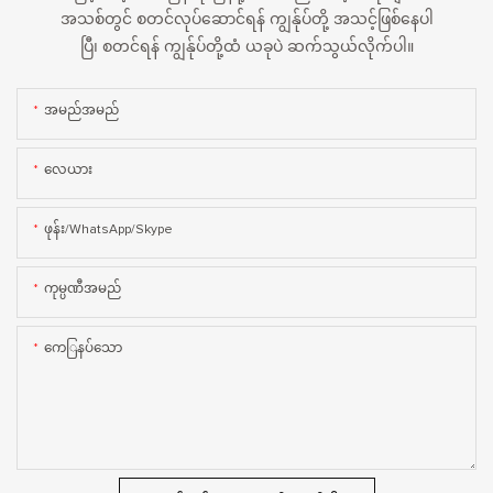
အသစ်တွင် စတင်လုပ်ဆောင်ရန် ကျွန်ုပ်တို့ အသင့်ဖြစ်နေပါ
ပြီ၊ စတင်ရန် ကျွန်ုပ်တို့ထံ ယခုပဲ ဆက်သွယ်လိုက်ပါ။
အမည်အမည်
လေယား
ဖုန်း/WhatsApp/Skype
ကုမ္ပဏီအမည်
ကေြနပ်သော