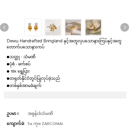
Dewu Handrafted Bringland နှင့်အတူလှပသောနားကြပ်နှင့်အတူ
တောက်ပသောနားကပ်
●သတ္တု - သံမဏိ
●ပုံစံ - ဖက်စပ်
● 18k ရွှေပြား
●တရုတ်နိုင်ငံတွင်ပြုလုပ်ခဲ့သည်
●တစ်နှစ်အာမခံချက်
ဥပမာ ၊:
အစွန်းခံသံမဏိ
ကျောက်ခဲ:
5a ကုဗ ZARCONIAI