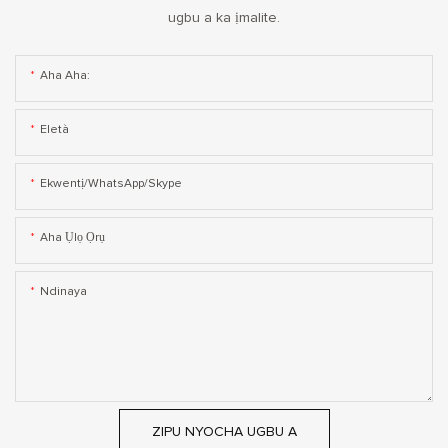
ugbu a ka ịmalite.
Aha Aha:
Eletà
Ekwentị/WhatsApp/Skype
Aha Ụlọ Ọrụ
Ndinaya
ZIPU NYOCHA UGBU A