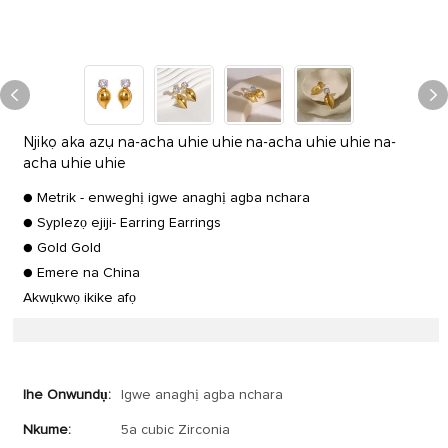
Njikọ aka azụ na-acha uhie uhie na-acha uhie uhie na-
acha uhie uhie
● Metrik - enweghị igwe anaghị agba nchara
● Syplezọ ejiji- Earring Earrings
● Gold Gold
● Emere na China
Akwụkwọ ikike afọ
Ihe Onwundụ:
Igwe anaghị agba nchara
Nkume:
5a cubic Zirconia