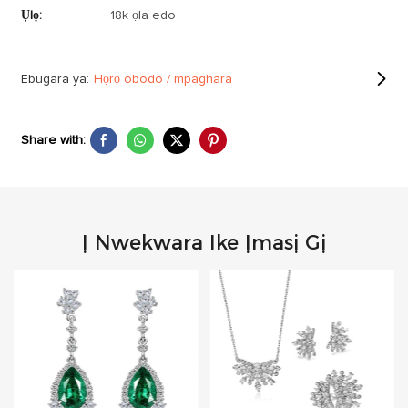
Ụlọ:
18k ọla edo
Ebugara ya:
Họrọ obodo / mpaghara
Share with:
Ị Nwekwara Ike Ịmasị Gị