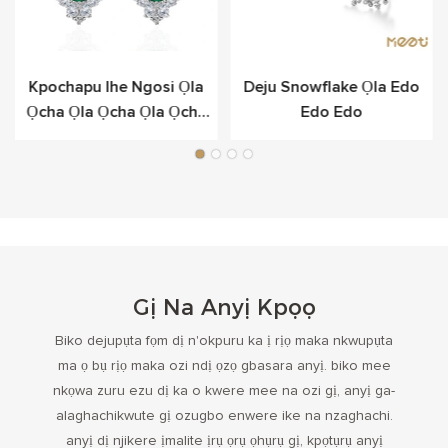
Kpochapu Ihe Ngosi Ọla
Deju Snowflake Ọla Edo
Ọcha Ọla Ọcha Ọla Ọcha
Edo Edo
Maka Okomoko
Gị Na Anyị Kpọọ
Biko dejupụta fọm dị n'okpuru ka ị rịọ maka nkwupụta
ma ọ bụ rịọ maka ozi ndị ọzọ gbasara anyị. biko mee
nkọwa zuru ezu dị ka o kwere mee na ozi gị, anyị ga-
alaghachikwute gị ozugbo enwere ike na nzaghachi.
anyị dị njikere ịmalite ịrụ ọrụ ọhụrụ gị, kpọtụrụ anyị