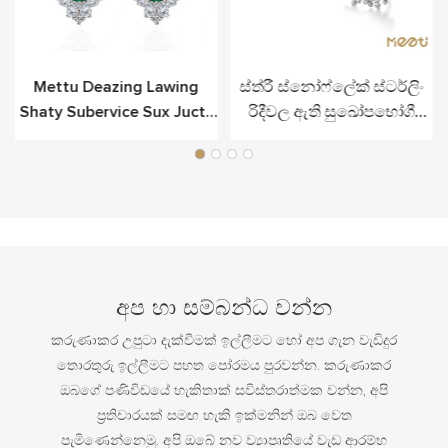
Mettu Deazing Lawing
ස්ත්රී ස්නෝෆ්ලේක් ස්ටර්ලිං
Shaty Subervice Sux Jucty
රිදීවල ඇති සුඛෝපභෝගී
Subery ිල්ඩ්රන්ස් කරාබු
ස්වර්ණාභරණ
අප හා සම්බන්ධ වන්න
කරුණාකර උපුටා දැක්වීමක් ඉල්ලීමට හෝ අප ගැන වැඩිදුර
තොරතුරු ඉල්ලීමට පහත පෝරමය පුරවන්න. කරුණාකර
ඔබගේ පණිවිඩයේ හැකිතාක් සවිස්තරාත්මක වන්න, අපි
ප්‍රතිචාරයක් සමඟ හැකි ඉක්මනින් ඔබ වෙත
පැමිණෙන්නෙමු. අපි ඔබේ නව ව්‍යාපෘතියේ වැඩ ආරම්භ