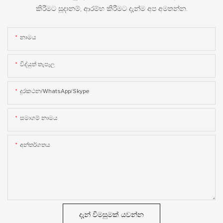
කිරීමට සූදානම්, ආරම්භ කිරීමට දැන්ම අප අමතන්න.
නාමය
විද්යුත් තැපෑල
දුරකථන/WhatsApp/Skype
සමාගම් නාමය
අන්තර්ගතය
දැන් විමසුමක් යවන්න