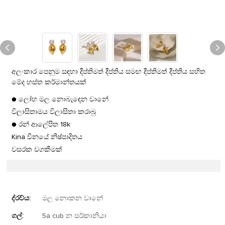
අලංකාර පෙනුම සඳහා දීප්තිමත් දීප්තිය සමඟ දීප්තිමත් දීප්තිය සහිත
මේද හස්ත කර්මාන්තයක්
● ලෝහ මල නොබැඳෙන වානේ
විලාසිතාමය විලාසිතා කරාබු
● රන් ආලේපිත 18k
Kina චීනයේ නිෂ්පාදිතය
වසරක වගකීමක්
ද්රව්ය:
මල නොකන වානේ
ගල්:
5a cub න සර්කානියා