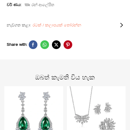
වර් ණය:
18k රන් ආලේපිත
නැව්ගත කළා:
රටක් / කලාපයක් තෝරන්න
Share with:
ඔබත් කැමති විය හැක