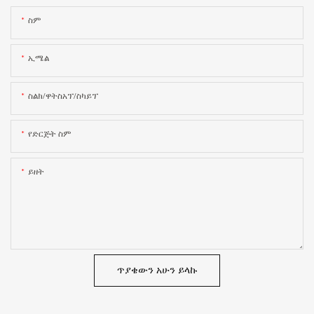
ስም
ኢሜል
ስልክ/ዋትስአፕ/ስካይፕ
የድርጅት ስም
ይዘት
ጥያቄውን አሁን ይላኩ