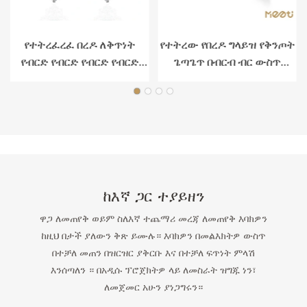
የተትረፈረፈ በረዶ ለቅጥነት
የተትረው የበረዶ ግላይዝ የቅንጦት
የብርድ የብርድ የብርድ የብርድ
ጌጣጌጥ በብርብ ብር ውስጥ
የብር ጣውላ
ተዘጋጅቷል
ከእኛ ጋር ተያይዘን
ዋጋ ለመጠየቅ ወይም ስለእኛ ተጨማሪ መረጃ ለመጠየቅ እባክዎን
ከዚህ በታች ያለውን ቅጽ ይሙሉ። እባክዎን በመልእክትዎ ውስጥ
በተቻለ መጠን በዝርዝር ያቅርቡ እና በተቻለ ፍጥነት ምላሽ
እንሰጣለን ። በአዲሱ ፕሮጀክትዎ ላይ ለመስራት ዝግጁ ነን፣
ለመጀመር አሁን ያነጋግሩን።