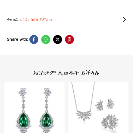
ተልኳል:
ሀገር / ክልል ይምረጡ
Share with:
እርስዎም ሊወዱት ይችላሉ