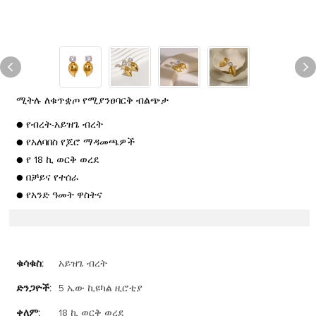
ሚትሉ ለቁጥቋጦ የሚያንፀባርቅ ብልጭታ
● የብረት-አይዝጌ ብረት
● የአለባበስ የጆሮ ማዳመጫዎች
● የ 18 ኪ ወርቅ ወረደ
● በቻይና የተሰራ
● የአንድ ዓመት ዋስትና
ቁሳቁስ:
አይዝጌ ብረት
ድንጋዮች:
5 ኤው ኪዩካል ዚሮቲያ
ቀለም:
18 ኪ ወርቅ ወረደ